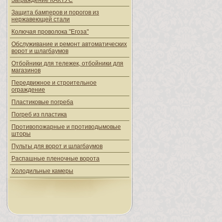
Заграждение КАКТУС
Защита бамперов и порогов из
нержавеющей стали
Колючая проволока "Егоза"
Обслуживание и ремонт автоматических
ворот и шлагбаумов
Отбойники для тележек, отбойники для
магазинов
Передвижное и строительное
ограждение
Пластиковые погреба
Погреб из пластика
Противопожарные и противодымовые
шторы
Пульты для ворот и шлагбаумов
Распашные пленочные ворота
Холодильные камеры