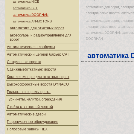
автоматика NICE
автоматика для ворот, электро
автоматика BFT
электрические ворота, автомат
автоматика DOORHAN
автоматика для ворот, электро
автоматика AN-MOTORS
электрические ворота, автомат
автоматика для откатных ворот
автоматика DOORHAN для секц
аксессуары и радиоуправление для
DOORHAN
ворот
Автоматические шлагбаумы
автоматика
Автоматический цепной барьер CAT
Секционные ворота
Сдвижные(откатные) ворота
Комплектующие для откатных ворот
Высокоскоростные ворота DYNACO
Рольставни и рольворота
Турникеты, калитки, ограждения
Стойка с вытяжной лентой
Автоматические двери
Перегрузочное оборудование
Полосовые завесы ПВХ