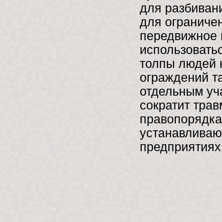
для разбиван
для ограниче
передвижное 
использоватьс
толпы людей н
ограждений та
отдельным уч
сократит трав
правопорядка
устанавливают
предприятиях