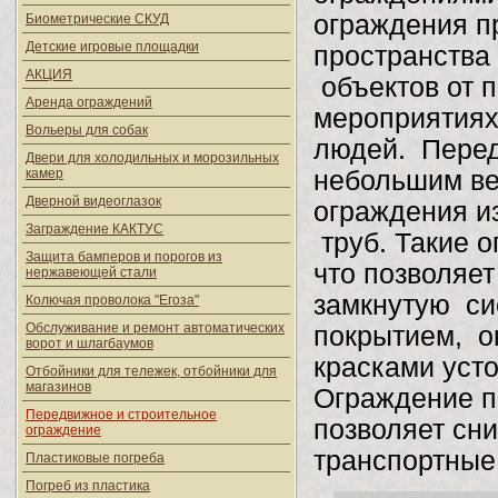
ограждения п
Биометрические СКУД
Детские игровые площадки
пространства 
АКЦИЯ
объектов от 
Аренда ограждений
мероприятиях
Вольеры для собак
людей. Перед
Двери для холодильных и морозильных
камер
небольшим в
Дверной видеоглазок
ограждения и
Заграждение КАКТУС
труб. Такие 
Защита бамперов и порогов из
что позволяет
нержавеющей стали
замкнутую си
Колючая проволока "Егоза"
Обслуживание и ремонт автоматических
покрытием, 
ворот и шлагбаумов
красками уст
Отбойники для тележек, отбойники для
магазинов
Ограждение п
Передвижное и строительное
позволяет сни
ограждение
транспортные
Пластиковые погреба
Погреб из пластика