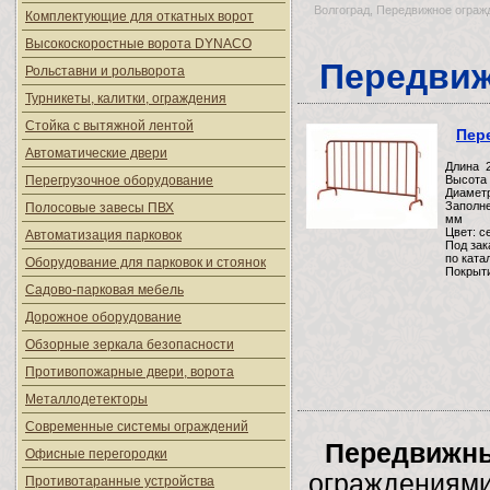
Волгоград, Передвижное огражд
Комплектующие для откатных ворот
Высокоскоростные ворота DYNACO
Передвиж
Рольставни и рольворота
Турникеты, калитки, ограждения
Стойка с вытяжной лентой
Пер
Автоматические двери
Длина 
Перегрузочное оборудование
Высота
Диамет
Заполне
Полосовые завесы ПВХ
мм
Цвет: с
Автоматизация парковок
Под зак
по ката
Оборудование для парковок и стоянок
Покрыти
Садово-парковая мебель
Дорожное оборудование
Обзорные зеркала безопасности
Противопожарные двери, ворота
Металлодетекторы
Современные системы ограждений
Передвижны
Офисные перегородки
ограждениями
Противотаранные устройства