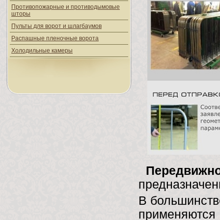
Противопожарные и противодымовые
шторы
Пульты для ворот и шлагбаумов
Распашные пленочные ворота
Холодильные камеры
Передвижно
предназначен
В большинстве
применяются 