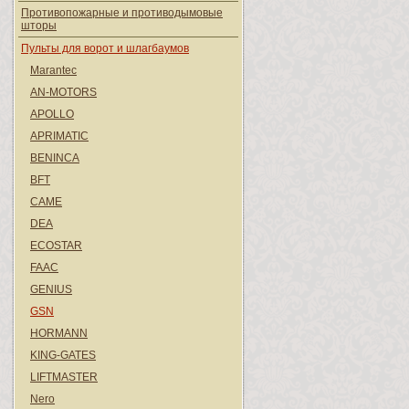
Противопожарные и противодымовые
шторы
Пульты для ворот и шлагбаумов
Marantec
AN-MOTORS
APOLLO
APRIMATIC
BENINCA
BFT
CAME
DEA
ECOSTAR
FAAC
GENIUS
GSN
HORMANN
KING-GATES
LIFTMASTER
Nero