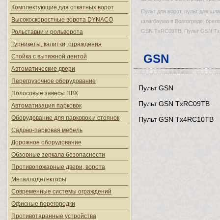
Комплектующие для откатных ворот
Пульт для ворот, пульт для шла
Высокоскоростные ворота DYNACO
шлагбаума в Волгограде, брело
GSN TxRC09TB, Пульт GSN T
Рольставни и рольворота
Турникеты, калитки, ограждения
GSN
Стойка с вытяжной лентой
Автоматические двери
Перегрузочное оборудование
Пульт GSN
Полосовые завесы ПВХ
Пульт GSN TxRC09TB
Автоматизация парковок
Оборудование для парковок и стоянок
Пульт GSN Tx4RC10TB
Садово-парковая мебель
Дорожное оборудование
Обзорные зеркала безопасности
Противопожарные двери, ворота
Металлодетекторы
Современные системы ограждений
Офисные перегородки
Противотаранные устройства