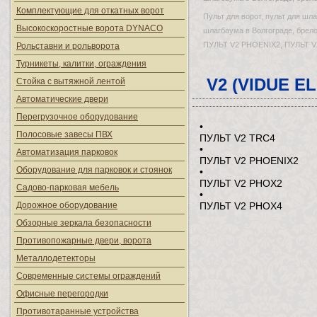
Комплектующие для откатных ворот
Пульт для ворот, пульт для шла
Высокоскоростные ворота DYNACO
шлагбаума в Волгограде, брело
ПУЛЬТ V2 PHOENIX2, ПУЛЬТ V
Рольставни и рольворота
Турникеты, калитки, ограждения
V2 (VIDUE E
Стойка с вытяжной лентой
Автоматические двери
Перегрузочное оборудование
•
Полосовые завесы ПВХ
ПУЛЬТ V2 TRC4
•
Автоматизация парковок
ПУЛЬТ V2 PHOENIX2
Оборудование для парковок и стоянок
•
ПУЛЬТ V2 PHOX2
Садово-парковая мебель
•
Дорожное оборудование
ПУЛЬТ V2 PHOX4
Обзорные зеркала безопасности
Противопожарные двери, ворота
Металлодетекторы
Современные системы ограждений
Офисные перегородки
Противотаранные устройства