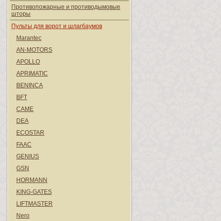
Противопожарные и противодымовые
шторы
Пульты для ворот и шлагбаумов
Marantec
AN-MOTORS
APOLLO
APRIMATIC
BENINCA
BFT
CAME
DEA
ECOSTAR
FAAC
GENIUS
GSN
HORMANN
KING-GATES
LIFTMASTER
Nero