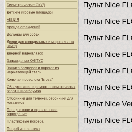
Пульт Nice F
Биометрические СКУД
Детские игровые площадки
Пульт Nice F
АКЦИЯ
Аренда ограждений
Вольеры для собак
Пульт Nice F
Двери для холодильных и морозильных
камер
Пульт Nice F
Дверной видеоглазок
Заграждение КАКТУС
Защита бамперов и порогов из
Пульт Nice F
нержавеющей стали
Колючая проволока "Егоза"
Пульт Nice F
Обслуживание и ремонт автоматических
ворот и шлагбаумов
Отбойники для тележек, отбойники для
Пульт Nice Ve
магазинов
Передвижное и строительное
ограждение
Пульт Nice F
Пластиковые погреба
Погреб из пластика