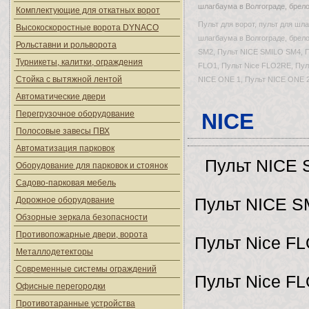
шлагбаума в Волгограде, брело
Комплектующие для откатных ворот
Пульт для ворот, пульт для шла
Высокоскоростные ворота DYNACO
шлагбаума в Волгограде, брело
Рольставни и рольворота
SM2, Пульт NICE SMILO SM4, П
Турникеты, калитки, ограждения
FLO1, Пульт Nice FLO2RE, Пуль
Стойка с вытяжной лентой
NICE ONE 1, Пульт NICE ONE 2
Автоматические двери
Перегрузочное оборудование
NICE
Полосовые завесы ПВХ
Автоматизация парковок
Пульт NICE
Оборудование для парковок и стоянок
Садово-парковая мебель
Дорожное оборудование
Пульт NICE 
Обзорные зеркала безопасности
Противопожарные двери, ворота
Пульт Nice F
Металлодетекторы
Современные системы ограждений
Пульт Nice F
Офисные перегородки
Противотаранные устройства