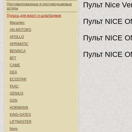
Пульт Nice Ve
Противопожарные и противодымовые
шторы
Пульты для ворот и шлагбаумов
Пульт NICE O
Marantec
AN-MOTORS
Пульт NICE O
APOLLO
APRIMATIC
BENINCA
Пульт NICE O
BFT
CAME
DEA
ECOSTAR
FAAC
GENIUS
GSN
HORMANN
KING-GATES
LIFTMASTER
Nero