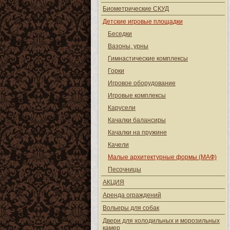
Биометрические СКУД
Детские игровые площадки
Беседки
Вазоны, урны
Гимнастические комплексы
Горки
Игровое оборудование
Игровые комплексы
Карусели
Качалки балансиры
Качалки на пружине
Качели
Малые архитектурные формы (МАФ)
Песочницы
АКЦИЯ
Аренда ограждений
Вольеры для собак
Двери для холодильных и морозильных
камер