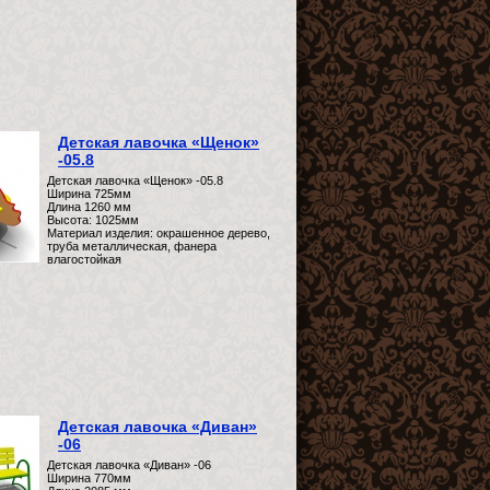
Детская лавочка «Щенок»
-05.8
Детская лавочка «Щенок» -05.8
Ширина 725мм
Длина 1260 мм
Высота: 1025мм
Материал изделия: окрашенное дерево,
труба металлическая, фанера
влагостойкая
Детская лавочка «Диван»
-06
Детская лавочка «Диван» -06
Ширина 770мм