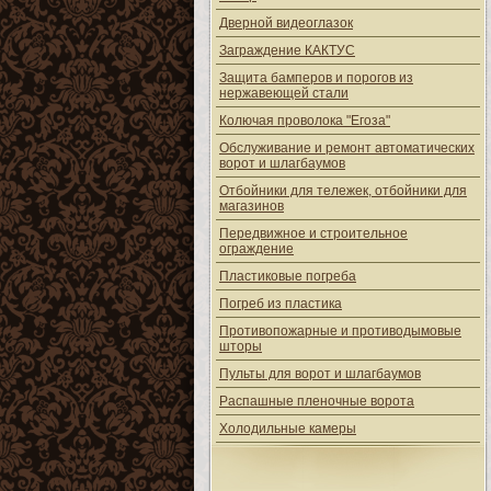
Дверной видеоглазок
Заграждение КАКТУС
Защита бамперов и порогов из
нержавеющей стали
Колючая проволока "Егоза"
Обслуживание и ремонт автоматических
ворот и шлагбаумов
Отбойники для тележек, отбойники для
магазинов
Передвижное и строительное
ограждение
Пластиковые погреба
Погреб из пластика
Противопожарные и противодымовые
шторы
Пульты для ворот и шлагбаумов
Распашные пленочные ворота
Холодильные камеры