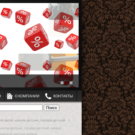
О
О КОМПАНИИ
КОНТАКТЫ
я детей, качели детские, городок детский
качели детские, городок детский, малые
парковая детская мебель,