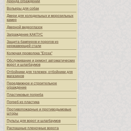
Аренда ограждений
Вольеры для собак
Двери для холодильных и морозильных
камер
Дверной видеоглазок
Заграждение КАКТУС
Защита бамперов и порогов из
нержавеющей стали
Колючая проволока "Егоза"
Обслуживание и ремонт автоматических
ворот и шлагбаумов
Отбойники для тележек, отбойники для
магазинов
Передвижное и строительное
ограждение
Пластиковые погреба
Погреб из пластика
Противопожарные и противодымовые
шторы
Пульты для ворот и шлагбаумов
Распашные пленочные ворота