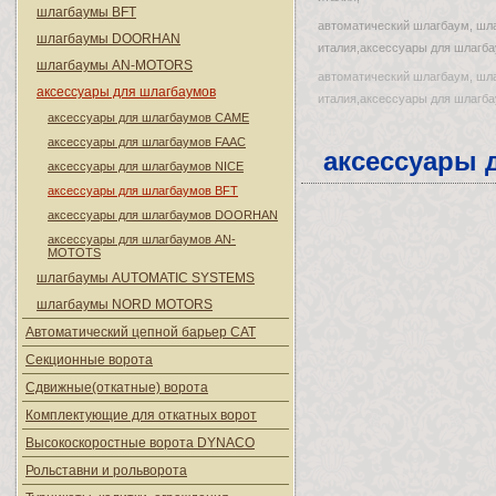
шлагбаумы BFT
автоматический шлагбаум, шл
шлагбаумы DOORHAN
италия,аксессуары для шлагба
шлагбаумы AN-MOTORS
автоматический шлагбаум, шл
аксессуары для шлагбаумов
италия,аксессуары для шлагба
аксессуары для шлагбаумов CAME
аксессуары для шлагбаумов FAAC
аксессуары 
аксессуары для шлагбаумов NICE
аксессуары для шлагбаумов BFT
аксессуары для шлагбаумов DOORHAN
аксессуары для шлагбаумов AN-
MOTOTS
шлагбаумы AUTOMATIC SYSTEMS
шлагбаумы NORD MOTORS
Автоматический цепной барьер CAT
Секционные ворота
Сдвижные(откатные) ворота
Комплектующие для откатных ворот
Высокоскоростные ворота DYNACO
Рольставни и рольворота