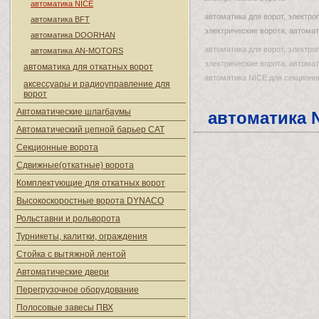
автоматика NICE
автоматика для ворот, электро
автоматика BFT
электрические ворота, автомат
автоматика DOORHAN
автоматика для ворот, электро
автоматика AN-MOTORS
электрические ворота, автомат
автоматика для откатных ворот
автоматика NICE для секционн
аксессуары и радиоуправление для
ворот
Автоматические шлагбаумы
автоматика 
Автоматический цепной барьер CAT
Секционные ворота
Сдвижные(откатные) ворота
Комплектующие для откатных ворот
Высокоскоростные ворота DYNACO
Рольставни и рольворота
Турникеты, калитки, ограждения
Стойка с вытяжной лентой
Автоматические двери
Перегрузочное оборудование
Полосовые завесы ПВХ