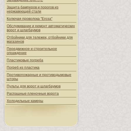
Заграждение КАКТУС
Защита бамперов и порогов из
нержавеющей стали
Колючая проволока "Егоза"
Обслуживание и ремонт автоматических
ворот и шлагбаумов
Отбойники для тележек, отбойники для
магазинов
Передвижное и строительное
ограждение
Пластиковые погреба
Погреб из пластика
Противопожарные и противодымовые
шторы
Пульты для ворот и шлагбаумов
Распашные пленочные ворота
Холодильные камеры