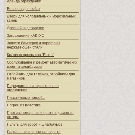
Аренда ограждений
Вольеры для собак
Двери для холодильных и морозильных
камер
Дверной видеоглазок
Заграждение КАКТУС
Защита бамперов и порогов из
нержавеющей стали
Колючая проволока "Егоза"
Обслуживание и ремонт автоматических
ворот и шлагбаумов
Отбойники для тележек, отбойники для
магазинов
Передвижное и строительное
ограждение
Пластиковые погреба
Погреб из пластика
Противопожарные и противодымовые
шторы
Пульты для ворот и шлагбаумов
Распашные пленочные ворота