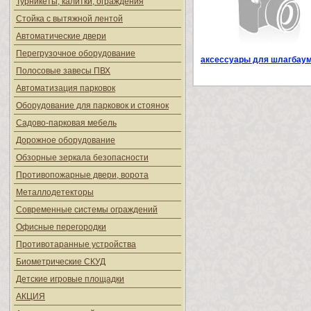
Турникеты, калитки, ограждения
Стойка с вытяжной лентой
Автоматические двери
Перегрузочное оборудование
аксессуары для шлагбау
Полосовые завесы ПВХ
Автоматизация парковок
Оборудование для парковок и стоянок
Садово-парковая мебель
Дорожное оборудование
Обзорные зеркала безопасности
Противопожарные двери, ворота
Металлодетекторы
Современные системы ограждений
Офисные перегородки
Противотаранные устройства
Биометрические СКУД
Детские игровые площадки
АКЦИЯ