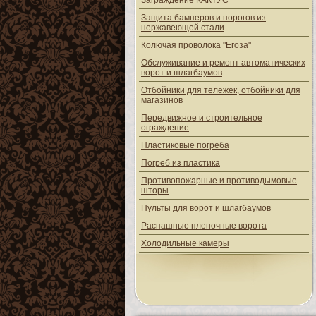
Заграждение КАКТУС
Защита бамперов и порогов из
нержавеющей стали
Колючая проволока "Егоза"
Обслуживание и ремонт автоматических
ворот и шлагбаумов
Отбойники для тележек, отбойники для
магазинов
Передвижное и строительное
ограждение
Пластиковые погреба
Погреб из пластика
Противопожарные и противодымовые
шторы
Пульты для ворот и шлагбаумов
Распашные пленочные ворота
Холодильные камеры