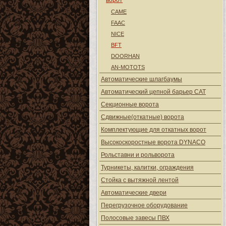
ворот
CAME
FAAC
NICE
BFT
DOORHAN
AN-MOTOTS
Автоматические шлагбаумы
Автоматический цепной барьер CAT
Секционные ворота
Сдвижные(откатные) ворота
Комплектующие для откатных ворот
Высокоскоростные ворота DYNACO
Рольставни и рольворота
Турникеты, калитки, ограждения
Стойка с вытяжной лентой
Автоматические двери
Перегрузочное оборудование
Полосовые завесы ПВХ