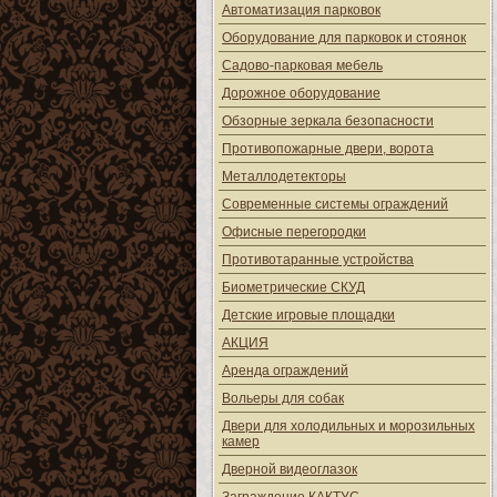
Автоматизация парковок
Оборудование для парковок и стоянок
Садово-парковая мебель
Дорожное оборудование
Обзорные зеркала безопасности
Противопожарные двери, ворота
Металлодетекторы
Современные системы ограждений
Офисные перегородки
Противотаранные устройства
Биометрические СКУД
Детские игровые площадки
АКЦИЯ
Аренда ограждений
Вольеры для собак
Двери для холодильных и морозильных
камер
Дверной видеоглазок