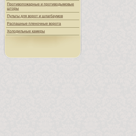
Противопожарные и противодымовые
шторы
Пульты для ворот и шлагбаумов
Распашные пленочные ворота
Холодильные камеры