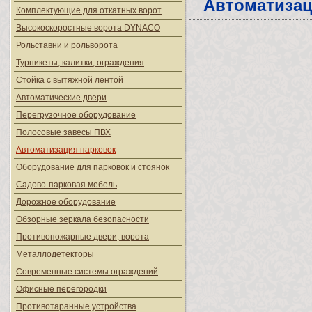
Автоматизац
Комплектующие для откатных ворот
Высокоскоростные ворота DYNACO
Рольставни и рольворота
Турникеты, калитки, ограждения
Стойка с вытяжной лентой
Автоматические двери
Перегрузочное оборудование
Полосовые завесы ПВХ
Автоматизация парковок
Оборудование для парковок и стоянок
Садово-парковая мебель
Дорожное оборудование
Обзорные зеркала безопасности
Противопожарные двери, ворота
Металлодетекторы
Современные системы ограждений
Офисные перегородки
Противотаранные устройства