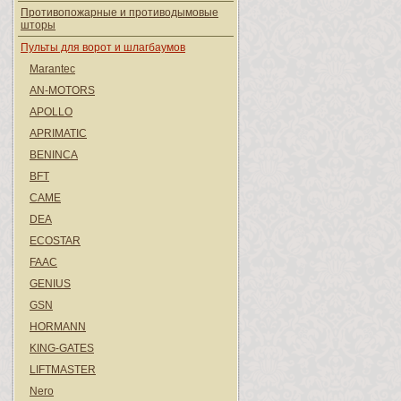
Противопожарные и противодымовые
шторы
Пульты для ворот и шлагбаумов
Marantec
AN-MOTORS
APOLLO
APRIMATIC
BENINCA
BFT
CAME
DEA
ECOSTAR
FAAC
GENIUS
GSN
HORMANN
KING-GATES
LIFTMASTER
Nero