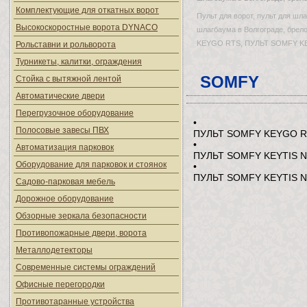
Комплектующие для откатных ворот
Пульт для ворот, пульт для шла
Высокоскоростные ворота DYNACO
шлагбаума в Волгограде, брело
KEYGO RTS, ПУЛЬТ SOMFY KEY
Рольставни и рольворота
Турникеты, калитки, ограждения
SOMFY
Стойка с вытяжной лентой
Автоматические двери
Перегрузочное оборудование
•
Полосовые завесы ПВХ
ПУЛЬТ SOMFY KEYGO 
•
Автоматизация парковок
ПУЛЬТ SOMFY KEYTIS N
Оборудование для парковок и стоянок
•
ПУЛЬТ SOMFY KEYTIS N
Садово-парковая мебель
Дорожное оборудование
Обзорные зеркала безопасности
Противопожарные двери, ворота
Металлодетекторы
Современные системы ограждений
Офисные перегородки
Противотаранные устройства