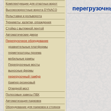
Комплектующие для откатных ворот
перегрузочн
Высокоскоростные ворота DYNACO
Рольставни и рольворота
Турникеты, калитки, ограждения
Стойка с вытяжной лентой
Автоматические двери
Перегрузочное оборудование
уравнительные платформы
герметизаторы проема
мобильные рампы
Перегрузочные мосты
выносные фермы
перегрузочный тамбур
бампер резиновый
Откидной мост
Полосовые завесы ПВХ
Автоматизация парковок
Оборудование для парковок и стоянок