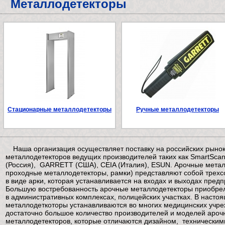
Металлодетекторы
Стационарные металлодетекторы
Ручные металлодетекторы
Наша организация осуществляет поставку на российских рыно
металлодетекторов ведущих производителей таких как SmartScan
(Россия), GARRETT (США), CEIA (Италия), ESUN. Арочные мета
проходные металлодетекторы, рамки) представляют собой трех
в виде арки, которая устанавливается на входах и выходах пред
Большую востребованность арочные металлодетекторы приобрел
в административных комплексах, полицейских участках. В насто
металлодеткоторы устанавливаются во многих медицинских учре
достаточно большое количество производителей и моделей ароч
металлодетекторов, которые отличаются дизайном, техническим