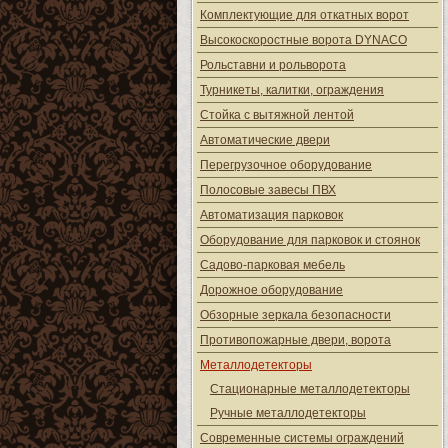
Комплектующие для откатных ворот
Высокоскоростные ворота DYNACO
Рольставни и рольворота
Турникеты, калитки, ограждения
Стойка с вытяжной лентой
Автоматические двери
Перегрузочное оборудование
Полосовые завесы ПВХ
Автоматизация парковок
Оборудование для парковок и стоянок
Садово-парковая мебель
Дорожное оборудование
Обзорные зеркала безопасности
Противопожарные двери, ворота
Металлодетекторы
Стационарные металлодетекторы
Ручные металлодетекторы
Современные системы ограждений