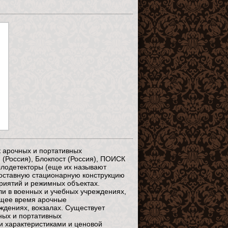
к арочных и портативных
 (Россия), Блокпост (Россия), ПОИСК
ллодетекторы (еще их называют
составную стационарную конструкцию
приятий и режимных объектах.
и в военных и учебных учреждениях,
ящее время арочные
ждениях, вокзалах. Существует
ных и портативных
и характеристиками и ценовой