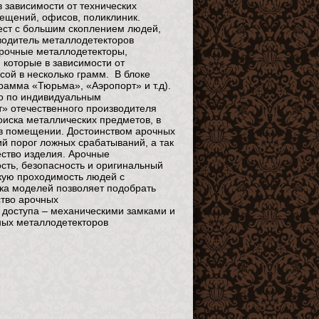
 зависимости от технических
ещений, офисов, поликлиник.
ест с большим скоплением людей,
водитель металлодетекторов
рочные металлодетекторы,
которые в зависимости от
ой в несколько грамм. В блоке
амма «Тюрьма», «Аэропорт» и т.д).
о по индивидуальным
» отечественного производителя
иска металлических предметов, в
 в помещении. Достоинством арочных
ий порог ложных срабатываний, а так
ество изделия. Арочные
сть, безопасность и оригинальный
кую проходимость людей с
ка моделей позволяет подобрать
тво арочных
доступа – механическими замками и
ных металлодетекторов