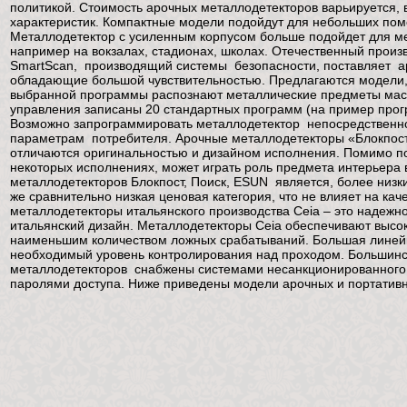
политикой. Стоимость арочных металлодетекторов варьируется, в
характеристик. Компактные модели подойдут для небольших пом
Металлодетектор с усиленным корпусом больше подойдет для м
например на вокзалах, стадионах, школах. Отечественный произ
SmartScan, производящий системы безопасности, поставляет а
обладающие большой чувствительностью. Предлагаются модели, 
выбранной программы распознают металлические предметы масс
управления записаны 20 стандартных программ (на пример прогр
Возможно запрограммировать металлодетектор непосредственн
параметрам потребителя. Арочные металлодетекторы «Блокпост
отличаются оригинальностью и дизайном исполнения. Помимо по
некоторых исполнениях, может играть роль предмета интерьера
металлодетекторов Блокпост, Поиск, ESUN является, более низк
же сравнительно низкая ценовая категория, что не влияет на кач
металлодетекторы итальянского производства Ceia – это надежно
итальянский дизайн. Металлодетекторы Ceia обеспечивают высо
наименьшим количеством ложных срабатываний. Большая линей
необходимый уровень контролирования над проходом. Большинс
металлодетекторов снабжены системами несанкционированного 
паролями доступа. Ниже приведены модели арочных и портатив