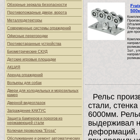
Обзорные зеркала безопасности
Frat
500к
Противопожарные двери, ворота
Комплек
Металлодетекторы
Произво
(Италия
Современные системы ограждений
Подходи
для про
Офисные перегородки
Комплек
направл
Противотаранные устройства
роликам
1шт., у
Биометрические СКУД
направ
роликам
Детские игровые площадки
АКЦИЯ
Аренда ограждений
Вольеры для собак
Двери для холодильных и морозильных
Рельс произ
камер
Дверной видеоглазок
стали, стенк
Заграждение КАКТУС
6000мм. Рель
Защита бамперов и порогов из
выдерживал на
нержавеющей стали
деформаций. 
Колючая проволока "Егоза"
Обслуживание и ремонт автоматических