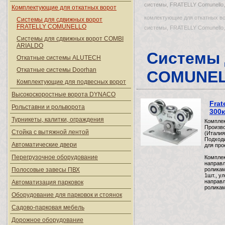
системы, FRATELLY Comunello,
Комплектующие для откатных ворот
комлектующие для откатных во
Системы для сдвижных ворот
FRATELLY COMUNELLO
системы, FRATELLY Comunell
Системы для сдвижных ворот COMBI
ARIALDO
Системы 
Откатные системы ALUTECH
Откатные системы Doorhan
COMUNE
Комплектующие для подвесных ворот
Высокоскоростные ворота DYNACO
Frat
Рольставни и рольворота
300к
Турникеты, калитки, ограждения
Комплек
Произво
Стойка с вытяжной лентой
(Италия
Подходи
Автоматические двери
для про
Перегрузочное оборудование
Комплек
направл
Полосовые завесы ПВХ
роликам
1шт., у
направ
Автоматизация парковок
роликам
Оборудование для парковок и стоянок
Садово-парковая мебель
Дорожное оборудование