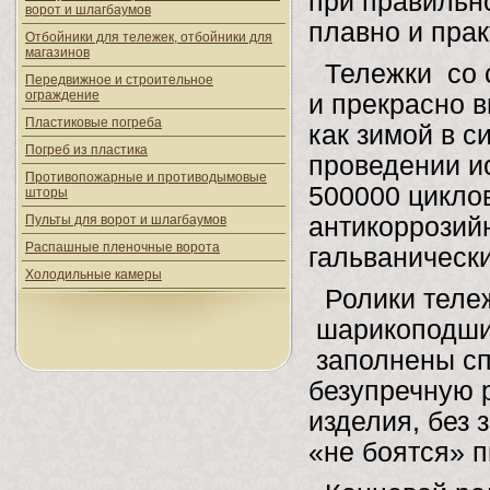
при правильно
ворот и шлагбаумов
плавно и пра
Отбойники для тележек, отбойники для
магазинов
Тележки со 
Передвижное и строительное
ограждение
и прекрасно 
Пластиковые погреба
как зимой в с
Погреб из пластика
проведении и
Противопожарные и противодымовые
500000 циклов
шторы
Пульты для ворот и шлагбаумов
антикоррозий
Распашные пленочные ворота
гальваническ
Холодильные камеры
Ролики теле
шарикоподшип
заполнены сп
безупречную 
изделия, без
«не боятся» 