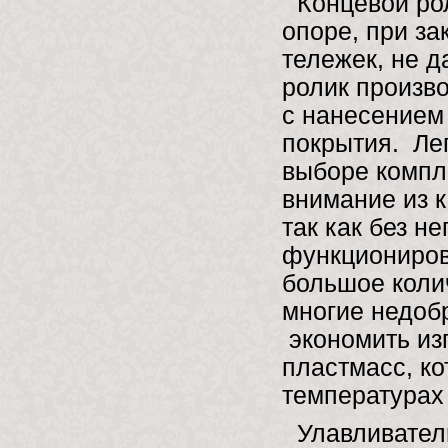
Концевой ро
опоре, при за
тележек, не д
ролик произво
с нанесением
покрытия. Лег
выборе компле
внимание из к
так как без н
функциониров
большое колич
многие недоб
экономить из
пластмасс, ко
температурах
Улавливател