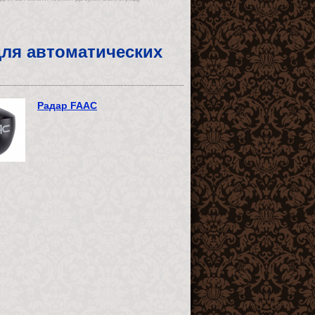
ля автоматических
Радар FAAC