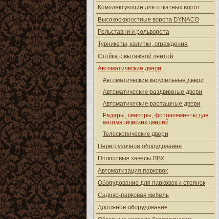
Комплектующие для откатных ворот
Высокоскоростные ворота DYNACO
Рольставни и рольворота
Турникеты, калитки, ограждения
Стойка с вытяжной лентой
Автоматические двери
Автоматические карусельные двери
Автоматические раздвижные двери
Автоматические распашные двери
Радары, сенсоры, фотоэлементы для
автоматических дверей
Телескопические двери
Перегрузочное оборудование
Полосовые завесы ПВХ
Автоматизация парковок
Оборудование для парковок и стоянок
Садово-парковая мебель
Дорожное оборудование