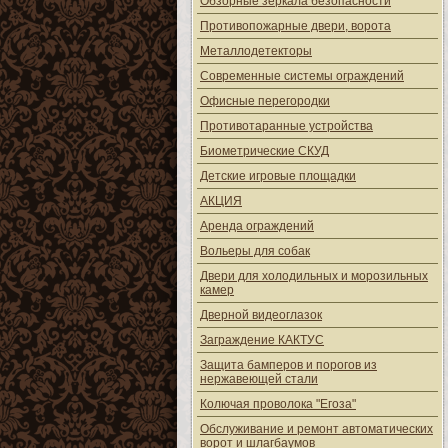
Обзорные зеркала безопасности
Противопожарные двери, ворота
Металлодетекторы
Современные системы ограждений
Офисные перегородки
Противотаранные устройства
Биометрические СКУД
Детские игровые площадки
АКЦИЯ
Аренда ограждений
Вольеры для собак
Двери для холодильных и морозильных
камер
Дверной видеоглазок
Заграждение КАКТУС
Защита бамперов и порогов из
нержавеющей стали
Колючая проволока "Егоза"
Обслуживание и ремонт автоматических
ворот и шлагбаумов