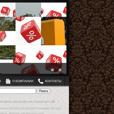
О
О КОМПАНИИ
КОНТАКТЫ
я детей, качели детские, городок детский
вянные; беседки для детской площадки; беседки
ранда, веранда для детского сада;