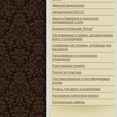
Дверной видеоглазок
Заграждение КАКТУС
Защита бамперов и порогов из
нержавеющей стали
Колючая проволока "Егоза"
Обслуживание и ремонт автоматических
ворот и шлагбаумов
Отбойники для тележек, отбойники для
магазинов
Передвижное и строительное
ограждение
Пластиковые погреба
Погреб из пластика
Противопожарные и противодымовые
шторы
Пульты для ворот и шлагбаумов
Распашные пленочные ворота
Холодильные камеры