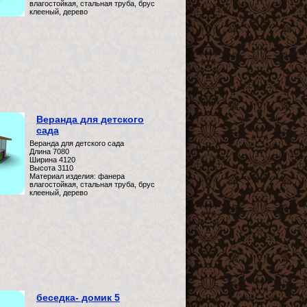
влагостойкая, стальная труба, брус
клееный, дерево
Веранда для детского
сада
Веранда для детского сада
Длина 7080
Ширина 4120
Высота 3110
Материал изделия: фанера
влагостойкая, стальная труба, брус
клееный, дерево
беседка- домик 5