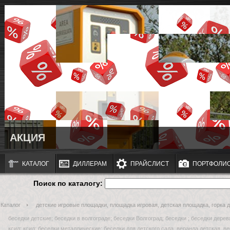
АКЦИЯ
КАТАЛОГ
ДИЛЛЕРАМ
ПРАЙСЛИСТ
ПОРТФОЛИ
Поиск по каталогу:
Каталог
детские игровые площадки, площадка игровая, детская площадка, горка дл
беседки детские; беседки в волгограде; беседки Волгоград; беседки ; беседки дере
ксил; ксил; беседки металлические; беседки для детского сада, веранда детская, ве