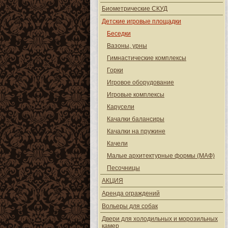
Биометрические СКУД
Детские игровые площадки
Беседки
Вазоны, урны
Гимнастические комплексы
Горки
Игровое оборудование
Игровые комплексы
Карусели
Качалки балансиры
Качалки на пружине
Качели
Малые архитектурные формы (МАФ)
Песочницы
АКЦИЯ
Аренда ограждений
Вольеры для собак
Двери для холодильных и морозильных
камер