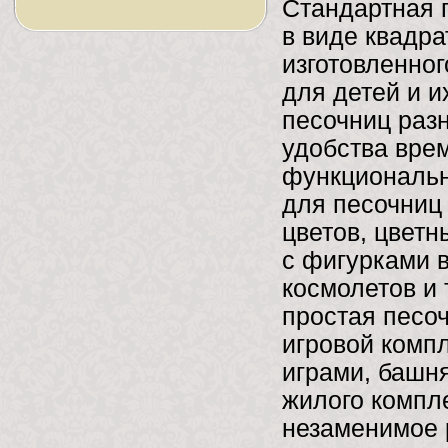
Стандартная 
в виде квадра
изготовленног
для детей и и
песочниц раз
удобства вре
функциональн
для песочниц 
цветов, цвет
с фигурками в
космолетов и
простая песо
игровой компл
играми, башня
жилого компл
незаменимое 