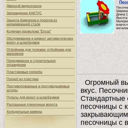
Пес
Дверной видеоглазок
Песочни
Ширина
Заграждение КАКТУС
Длина 
Высота:
Защита бамперов и порогов из
Материа
нержавеющей стали
влагост
металли
Колючая проволока "Егоза"
Обслуживание и ремонт автоматических
ворот и шлагбаумов
Отбойники для тележек, отбойники для
магазинов
Передвижное и строительное
ограждение
Пластиковые погреба
Погреб из пластика
Огромный вы
Противопожарные и противодымовые
вкус. Песочн
шторы
Стандартные с
Пульты для ворот и шлагбаумов
Распашные пленочные ворота
песочницы с 
Холодильные камеры
закрывающими
песочницы с 