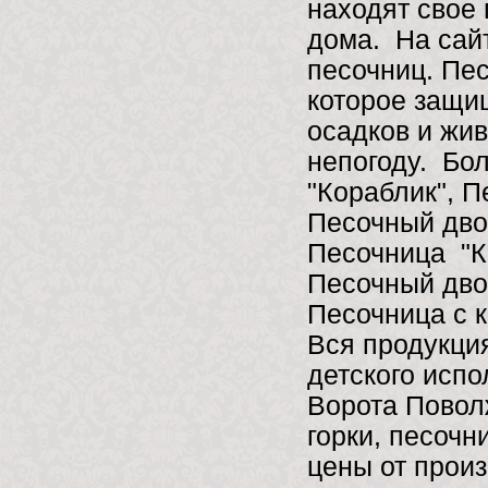
находят свое 
дома. На сай
песочниц. Пе
которое защи
осадков и жив
непогоду. Бо
"Кораблик", П
Песочный двор
Песочница "К
Песочный дво
Песочница с к
Вся продукци
детского исп
Ворота Поволж
горки, песочн
цены от произ