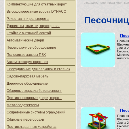
площадки; песочницы ксил; кс
Комплектующие для откатных ворот
Высокоскоростные ворота DYNACO
Песочни
Рольставни и рольворота
Турникеты, калитки, ограждения
Стойка с вытяжной лентой
Пес
Автоматические двери
Песочн
Ширина
Перегрузочное оборудование
Длина 
Высота:
Полосовые завесы ПВХ
Материа
влагост
Автоматизация парковок
Оборудование для парковок и стоянок
Садово-парковая мебель
Дорожное оборудование
Обзорные зеркала безопасности
Противопожарные двери, ворота
Металлодетекторы
Пес
Современные системы ограждений
Песочн
Офисные перегородки
Ширина
Длина 
Высота:
Противотаранные устройства