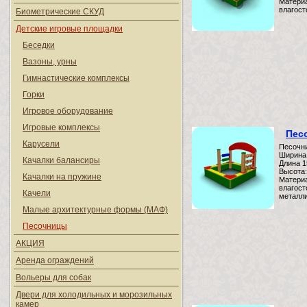
Материа
влагост
Биометрические СКУД
Детские игровые площадки
Беседки
Вазоны, урны
Гимнастические комплексы
Горки
Игровое оборудование
Игровые комплексы
Пес
Карусели
Песочни
Ширина
Качалки балансиры
Длина 
Высота:
Качалки на пружине
Материа
влагост
Качели
металли
Малые архитектурные формы (МАФ)
Песочницы
АКЦИЯ
Аренда ограждений
Вольеры для собак
Двери для холодильных и морозильных
камер