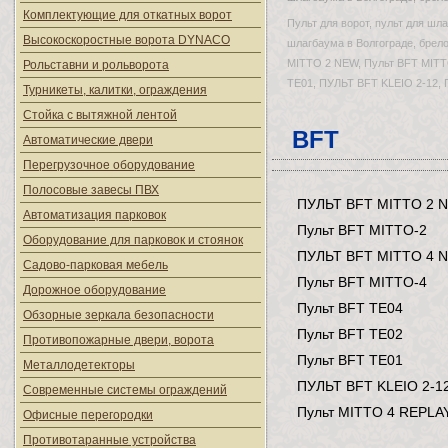
Комплектующие для откатных ворот
Пульт для ворот, пульт для шла
Высокоскоростные ворота DYNACO
шлагбаума в Волгограде, брело
MITTO 2 NEW, Пульт BFT MITTO
Рольставни и рольворота
TE01, ПУЛЬТ BFT KLEIO 2-12, 
Турникеты, калитки, ограждения
Стойка с вытяжной лентой
BFT
Автоматические двери
Перегрузочное оборудование
Полосовые завесы ПВХ
ПУЛЬТ
BFT MITTO 2 
Автоматизация парковок
Пульт
BFT MITTO-2
Оборудование для парковок и стоянок
ПУЛЬТ
BFT MITTO 4 
Садово-парковая мебель
Пульт
BFT MITTO-4
Дорожное оборудование
Пульт
BFT TE04
Обзорные зеркала безопасности
Пульт
BFT TE02
Противопожарные двери, ворота
Пульт
BFT TE01
Металлодетекторы
ПУЛЬТ
BFT KLEIO 2-1
Современные системы ограждений
Пульт
MITTO 4 REPLA
Офисные перегородки
Противотаранные устройства