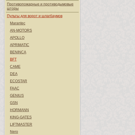
Противопожарные и противодымовые
шторы
Пульты для ворот и шлагбаумов
Marantec
AN-MOTORS
APOLLO
APRIMATIC
BENINCA
BFT
CAME
DEA
ECOSTAR
FAAC
GENIUS
GSN
HORMANN
KING-GATES
LIFTMASTER
Nero