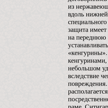
из нержавеющ
вдоль нижней
специального 
защита имеет
на переднюю 
устанавливат
«кенгурины».
кенгуринами,
небольшом уд
вследствие че
повреждения.
располагается
посредственн
раме. Ситига