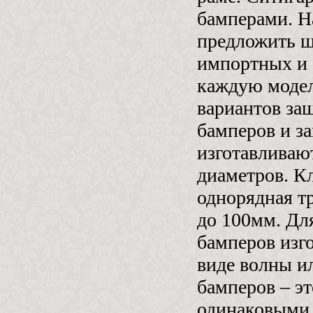
бамперами. Н
предложить ш
импортных и 
каждую модел
вариантов за
бамперов и з
изготавливаю
диаметров. К
однорядная т
до 100мм. Дл
бамперов изг
виде волны и
бамперов – э
одинаковыми 