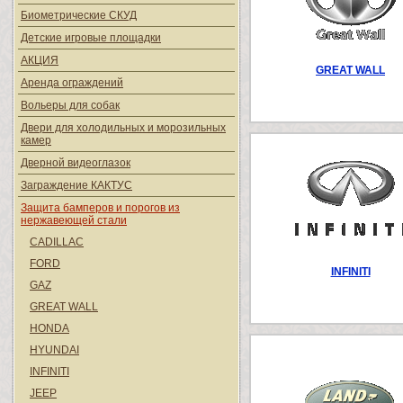
Биометрические СКУД
Детские игровые площадки
АКЦИЯ
GREAT WALL
Аренда ограждений
Вольеры для собак
Двери для холодильных и морозильных
камер
Дверной видеоглазок
Заграждение КАКТУС
Защита бамперов и порогов из
нержавеющей стали
CADILLAC
FORD
INFINITI
GAZ
GREAT WALL
HONDA
HYUNDAI
INFINITI
JEEP