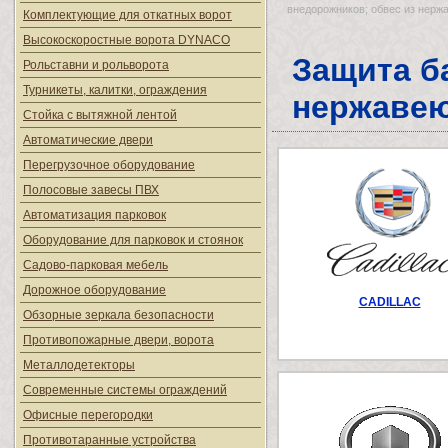
внедорожников; обвес из нержа
Комплектующие для откатных ворот
Высокоскоростные ворота DYNACO
Защита б
Рольставни и рольворота
Турникеты, калитки, ограждения
нержавею
Стойка с вытяжной лентой
Автоматические двери
Перегрузочное оборудование
Полосовые завесы ПВХ
Автоматизация парковок
Оборудование для парковок и стоянок
Садово-парковая мебель
Дорожное оборудование
CADILLAC
Обзорные зеркала безопасности
Противопожарные двери, ворота
Металлодетекторы
Современные системы ограждений
Офисные перегородки
Противотаранные устройства