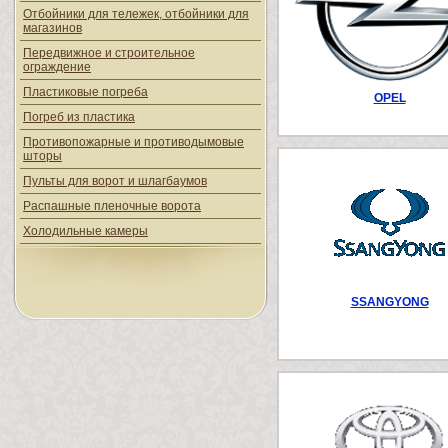
Отбойники для тележек, отбойники для
магазинов
Передвижное и строительное
ограждение
Пластиковые погреба
OPEL
Погреб из пластика
Противопожарные и противодымовые
шторы
Пульты для ворот и шлагбаумов
Распашные пленочные ворота
Холодильные камеры
SSANGYONG