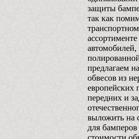
защиты бампе
так как поми
транспортном
ассортименте
автомобилей,
полированной
предлагаем н
обвесов из н
европейских 
передних и з
отечественно
выложить на 
для бамперов 
стоимости обв