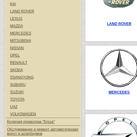
KIA
LAND ROVER
LEXUS
LAND ROVER
MAZDA
MERCEDES
MITSUBISHI
NISSAN
OPEL
RENAULT
SKODA
SSANGYONG
SUBARU
SUZUKI
MERCEDES
TOYOTA
UAZ
VOLKSWAGEN
Колючая проволока "Егоза"
Обслуживание и ремонт автоматических
ворот и шлагбаумов