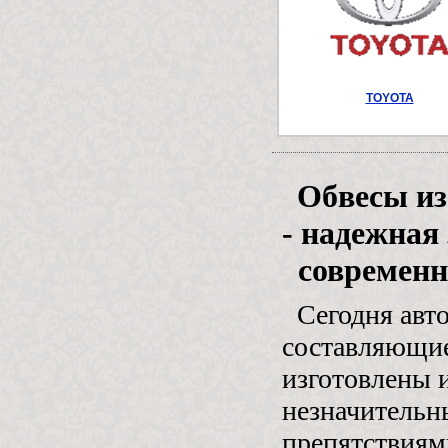
TOYOTA
Обвесы из
- надежная
современн
Сегодня авт
составляющие
изготовлены 
незначительн
препятствиям