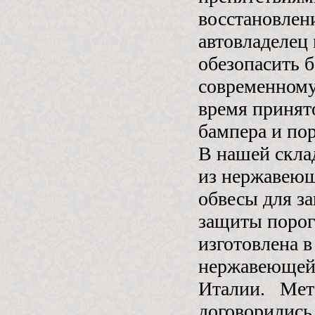
восстановлен
автовладелец
обезопасить б
современному
время принят
бампера и по
В нашей скла
из нержавеющ
обвесы для з
защиты порог
изготовлена 
нержавеющей 
Италии. Мета
договорились 