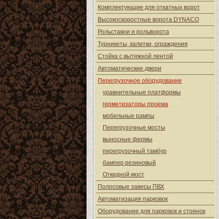
Комплектующие для откатных ворот
Высокоскоростные ворота DYNACO
Рольставни и рольворота
Турникеты, калитки, ограждения
Стойка с вытяжной лентой
Автоматические двери
Перегрузочное оборудование
уравнительные платформы
герметизаторы проема
мобильные рампы
Перегрузочные мосты
выносные фермы
перегрузочный тамбур
бампер резиновый
Откидной мост
Полосовые завесы ПВХ
Автоматизация парковок
Оборудование для парковок и стоянок