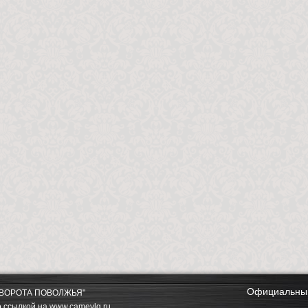
Официальный
О "ВОРОТА ПОВОЛЖЬЯ"
о ссылкой на
www.camevlg.ru