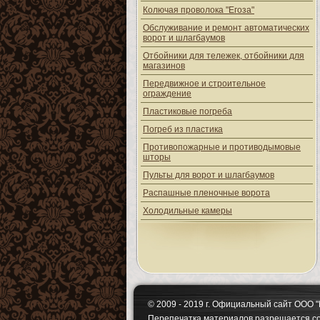
Колючая проволока "Егоза"
Обслуживание и ремонт автоматических
ворот и шлагбаумов
Отбойники для тележек, отбойники для
магазинов
Передвижное и строительное
ограждение
Пластиковые погреба
Погреб из пластика
Противопожарные и противодымовые
шторы
Пульты для ворот и шлагбаумов
Распашные пленочные ворота
Холодильные камеры
© 2009 - 2019 г. Официальный сайт ОО
Перепечатка материалов разрешается с