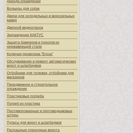
Аренда ограждений
Вольеры для собак
Двери для холодильных и морозильных
камер
Дверной видеоглазок
Заграждение КАКТУС
Защита бамперов и порогов из
нержавеющей стали
Колючая проволока "Егоза"
Обслуживание и ремонт автоматических
ворот и шлагбаумов
Отбойники для тележек, отбойники для
магазинов
Передвижное и строительное
ограждение
Пластиковые погреба
Погреб из пластика
Противопожарные и противодымовые
шторы
Пульты для ворот и шлагбаумов
Распашные пленочные ворота