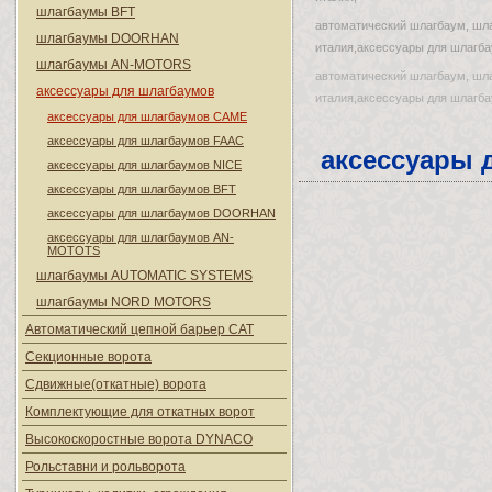
шлагбаумы BFT
автоматический шлагбаум, шл
шлагбаумы DOORHAN
италия,аксессуары для шлагба
шлагбаумы AN-MOTORS
автоматический шлагбаум, шл
аксессуары для шлагбаумов
италия,аксессуары для шлагба
аксессуары для шлагбаумов CAME
аксессуары для шлагбаумов FAAC
аксессуары 
аксессуары для шлагбаумов NICE
аксессуары для шлагбаумов BFT
аксессуары для шлагбаумов DOORHAN
аксессуары для шлагбаумов AN-
MOTOTS
шлагбаумы AUTOMATIC SYSTEMS
шлагбаумы NORD MOTORS
Автоматический цепной барьер CAT
Секционные ворота
Сдвижные(откатные) ворота
Комплектующие для откатных ворот
Высокоскоростные ворота DYNACO
Рольставни и рольворота