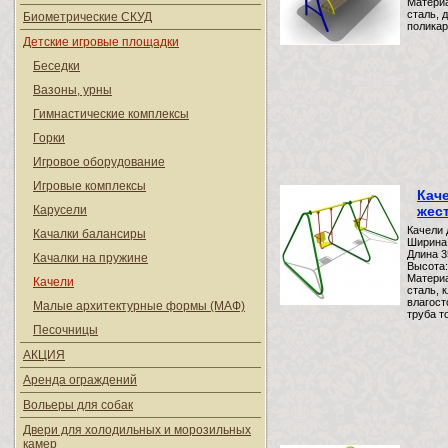
Матери
сталь, 
Биометрические СКУД
поликар
Детские игровые площадки
Беседки
Вазоны, урны
Гимнастические комплексы
Горки
Игровое оборудование
Игровые комплексы
Кач
Карусели
жес
Качели 
Качалки балансиры
Ширина
Длина 
Качалки на пружине
Высота:
Матери
Качели
сталь, 
влагост
Малые архитектурные формы (МАФ)
труба т
Песочницы
АКЦИЯ
Аренда ограждений
Вольеры для собак
Двери для холодильных и морозильных
камер