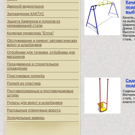
Кач
Дверной видеоглазок
под
выб
Заграждение КАКТУС
Качели 
Защита бамперов и порогов из
на выбо
Ширина
нержавеющей стали
Длина 
Высота:
Колючая проволока "Егоза"
Матери
сталь, 
Обслуживание и ремонт автоматических
ворот и шлагбаумов
Отбойники для тележек, отбойники для
магазинов
Передвижное и строительное
ограждение
Пластиковые погреба
Сид
Погреб из пластика
под
Противопожарные и противодымовые
Сиденье
Матери
шторы
сталь, 
влагос
Пульты для ворот и шлагбаумов
Распашные пленочные ворота
Холодильные камеры