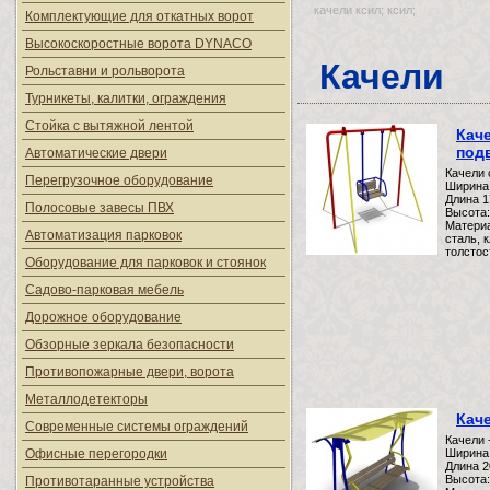
качели ксил; ксил;
Комплектующие для откатных ворот
Высокоскоростные ворота DYNACO
Качели
Рольставни и рольворота
Турникеты, калитки, ограждения
Стойка с вытяжной лентой
Кач
под
Автоматические двери
Качели 
Перегрузочное оборудование
Ширина
Длина 
Полосовые завесы ПВХ
Высота:
Матери
Автоматизация парковок
сталь, 
толстос
Оборудование для парковок и стоянок
Садово-парковая мебель
Дорожное оборудование
Обзорные зеркала безопасности
Противопожарные двери, ворота
Металлодетекторы
Кач
Современные системы ограждений
Качели 
Офисные перегородки
Ширина
Длина 
Высота:
Противотаранные устройства