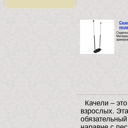
Сид
под
Сиденье
Материа
армиро
Качели – эт
взрослых. Эта
обязательный
наравне с пес